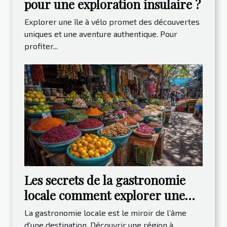
pour une exploration insulaire ?
Explorer une île à vélo promet des découvertes
uniques et une aventure authentique. Pour
profiter...
Les secrets de la gastronomie
locale comment explorer une
destination à travers sa cuisine
La gastronomie locale est le miroir de l’âme
d’une destination. Découvrir une région à