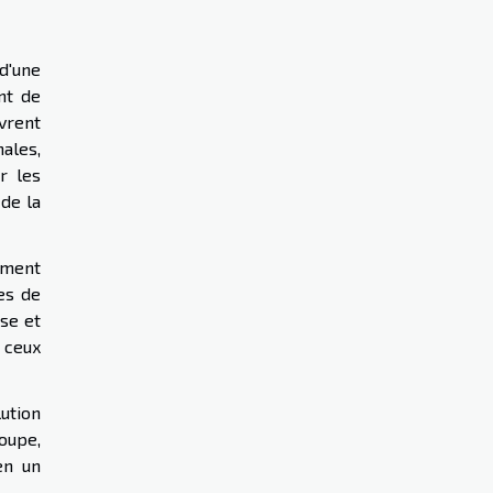
d'une
nt de
uvrent
ales,
r les
 de la
ement
es de
se et
 ceux
lution
roupe,
en un