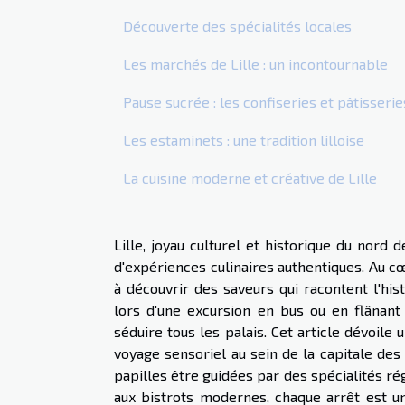
Découverte des spécialités locales
Les marchés de Lille : un incontournable
Pause sucrée : les confiseries et pâtisserie
Les estaminets : une tradition lilloise
La cuisine moderne et créative de Lille
Lille, joyau culturel et historique du nord
d'expériences culinaires authentiques. Au cœ
à découvrir des saveurs qui racontent l'his
lors d'une excursion en bus ou en flânant
séduire tous les palais. Cet article dévoile 
voyage sensoriel au sein de la capitale des
papilles être guidées par des spécialités rég
aux bistrots modernes, chaque arrêt est un