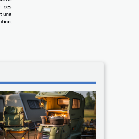
e ces
nt une
ution,