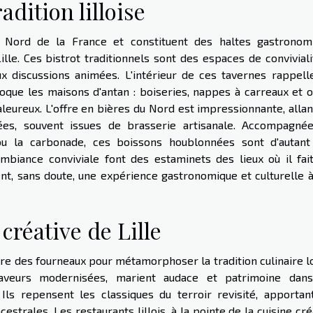
adition lilloise
du Nord de la France et constituent des haltes gastronom
ille. Ces bistrot traditionnels sont des espaces de convivial
x discussions animées. L'intérieur de ces tavernes rappell
oque les maisons d'antan : boiseries, nappes à carreaux et o
leureux. L'offre en bières du Nord est impressionnante, allan
es, souvent issues de brasserie artisanale. Accompagné
u la carbonade, ces boissons houblonnées sont d'autant
ambiance conviviale font des estaminets des lieux où il fai
uent, sans doute, une expérience gastronomique et culturelle 
créative de Lille
are des fourneaux pour métamorphoser la tradition culinaire l
 saveurs modernisées, marient audace et patrimoine dan
 Ils repensent les classiques du terroir revisité, apportan
trales. Les restaurants lillois, à la pointe de la cuisine cré