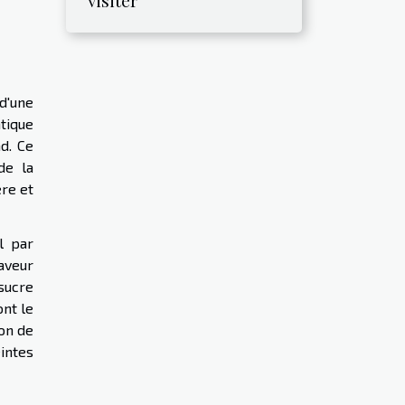
visiter
 d'une
ntique
d. Ce
de la
re et
l par
aveur
 sucre
ont le
ion de
intes