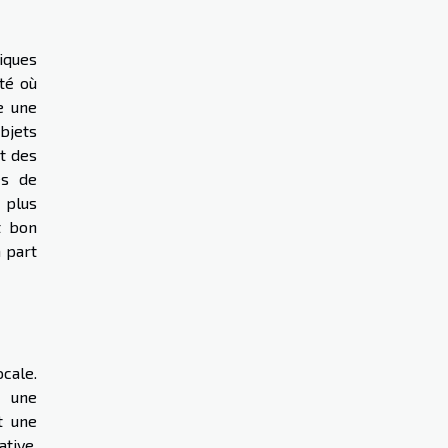
iques
ité où
e une
bjets
t des
es de
 plus
t bon
à part
ocale.
s une
t une
ative,