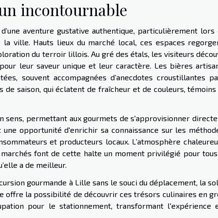
 un incontournable
 d’une aventure gustative authentique, particulièrement lors 
a ville. Hauts lieux du marché local, ces espaces regorge
loration du terroir lillois. Au gré des étals, les visiteurs déco
our leur saveur unique et leur caractère. Les bières artisan
ntées, souvent accompagnées d’anecdotes croustillantes pa
s de saison, qui éclatent de fraîcheur et de couleurs, témoins
son sens, permettant aux gourmets de s'approvisionner direct
 une opportunité d'enrichir sa connaissance sur les méthod
consommateurs et producteurs locaux. L’atmosphère chaleureu
 marchés font de cette halte un moment privilégié pour tous
’elle a de meilleur.
cursion gourmande à Lille sans le souci du déplacement, la so
e offre la possibilité de découvrir ces trésors culinaires en g
upation pour le stationnement, transformant l'expérience 