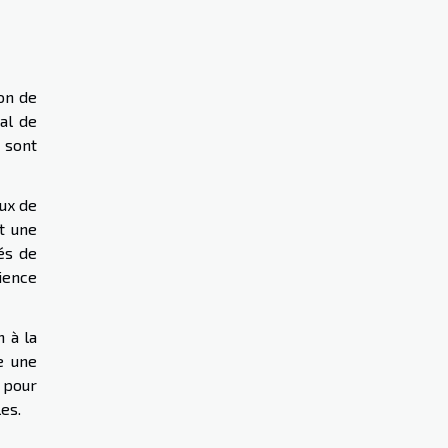
on de
al de
 sont
ux de
t une
nés de
ience
n à la
e une
 pour
es.