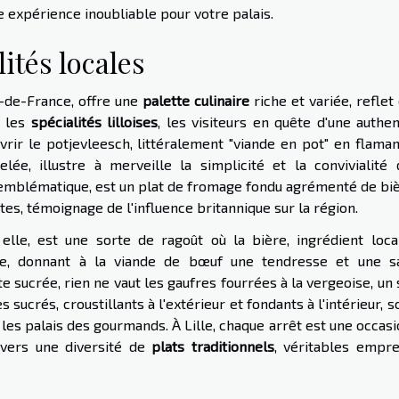
ne expérience inoubliable pour votre palais.
ités locales
s-de-France, offre une
palette culinaire
riche et variée, reflet
i les
spécialités lilloises
, les visiteurs en quête d'une authe
rir le potjevleesch, littéralement "viande en pot" en flaman
e, illustre à merveille la simplicité et la convivialité 
 emblématique, est un plat de fromage fondu agrémenté de biè
tes, témoignage de l'influence britannique sur la région.
lle, est une sorte de ragoût où la bière, ingrédient loca
te, donnant à la viande de bœuf une tendresse et une s
 sucrée, rien ne vaut les gaufres fourrées à la vergeoise, un
 sucrés, croustillants à l'extérieur et fondants à l'intérieur, s
 les palais des gourmands. À Lille, chaque arrêt est une occas
avers une diversité de
plats traditionnels
, véritables empre