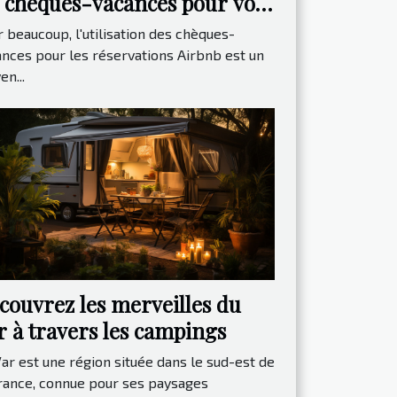
s chèques-vacances pour vos
servations Airbnb
 beaucoup, l'utilisation des chèques-
nces pour les réservations Airbnb est un
n...
couvrez les merveilles du
r à travers les campings
ar est une région située dans le sud-est de
France, connue pour ses paysages