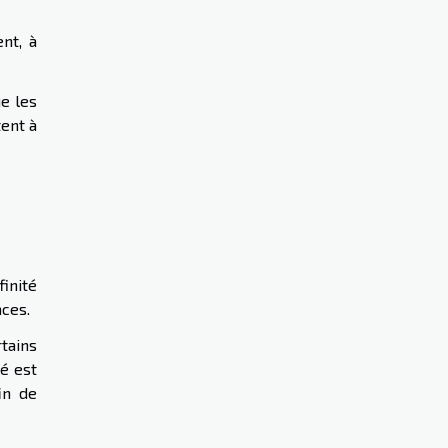
nt, à
e les
ent à
inité
aces.
tains
lé est
in de