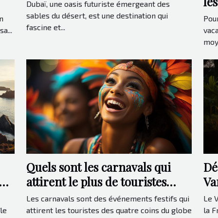
le
Dubaï, une oasis futuriste émergeant des
ré
sables du désert, est une destination qui
n
Pour
fascine et...
a...
vaca
moye
Quels sont les carnavals qui
Dé
ons
attirent le plus de touristes
Va
dans le monde ?
Les carnavals sont des événements festifs qui
Le V
le
attirent les touristes des quatre coins du globe
la 