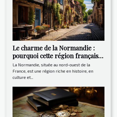
Le charme de la Normandie :
pourquoi cette région française
est-elle une destination de choix
La Normandie, située au nord-ouest de la
pour les voyageurs ?
France, est une région riche en histoire, en
culture et...