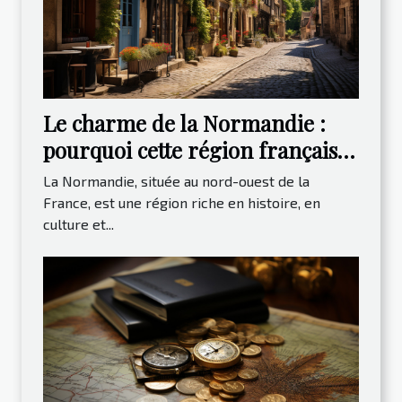
Le charme de la Normandie :
pourquoi cette région française
est-elle une destination de choix
La Normandie, située au nord-ouest de la
pour les voyageurs ?
France, est une région riche en histoire, en
culture et...