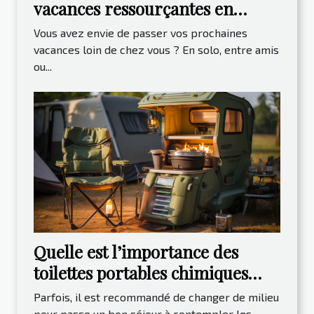
vacances ressourçantes en
montagne
Vous avez envie de passer vos prochaines
vacances loin de chez vous ? En solo, entre amis
ou...
Quelle est l’importance des
toilettes portables chimiques
lors des campings ?
Parfois, il est recommandé de changer de milieu
pour passe un bon séjour à contempler les...