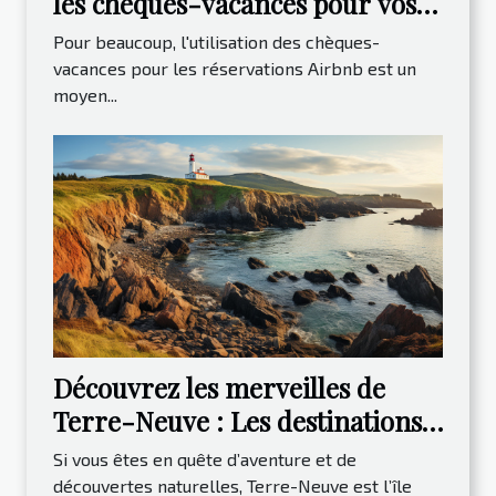
les chèques-vacances pour vos
réservations Airbnb
Pour beaucoup, l'utilisation des chèques-
vacances pour les réservations Airbnb est un
moyen...
Découvrez les merveilles de
Terre-Neuve : Les destinations
incontournables à visiter
Si vous êtes en quête d’aventure et de
découvertes naturelles, Terre-Neuve est l’île