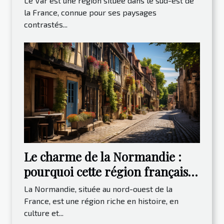
Le Var est une région située dans le sud-est de
la France, connue pour ses paysages
contrastés...
Le charme de la Normandie :
pourquoi cette région française
est-elle une destination de choix
La Normandie, située au nord-ouest de la
pour les voyageurs ?
France, est une région riche en histoire, en
culture et...