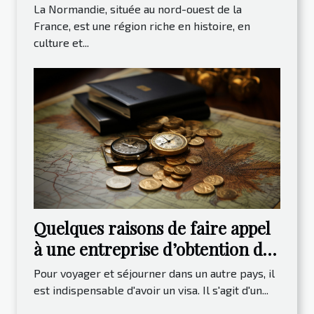
est-elle une destination de choix
La Normandie, située au nord-ouest de la
pour les voyageurs ?
France, est une région riche en histoire, en
culture et...
Quelques raisons de faire appel
à une entreprise d’obtention de
visa
Pour voyager et séjourner dans un autre pays, il
est indispensable d'avoir un visa. Il s'agit d'un...